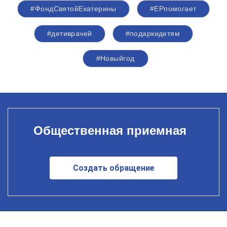
#ФондСвятойЕкатерины
#ЕРпомогает
#детиврачей
#подаркидетям
#Новыйгод
Общественная приемная
Создать обращение