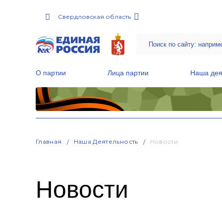
Свердловская область
О партии
Лица партии
Наша дея
Местные общественные приемные Партии
Руководитель Региональной обще
Народная программа «Единой России»
Главная
Наша Деятельность
Новости
Новости