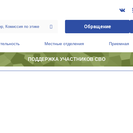
Обращение
тельность
Местные отделения
Приемная
ПОДДЕРЖКА УЧАСТНИКОВ СВО
ственной приемной Председателя Партии
Президиум регионального политического совета