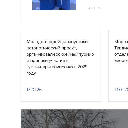
28.01.26
Молодогвардейцы запустили
Мороз 
патриотический проект,
Тавди
организовали хоккейный турнир
отдел
и приняли участие в
«моро
гуманитарных миссиях в 2025
году
13.01.26
13.01.2