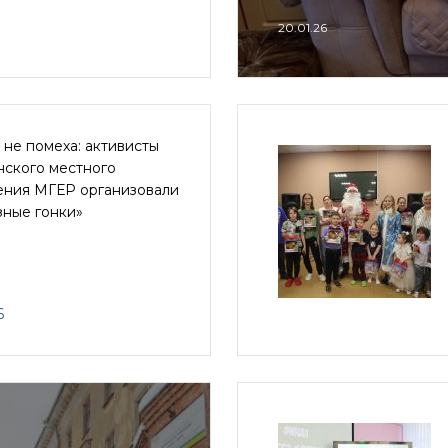
20.01.26
не помеха: активисты
нского местного
ения МГЕР организовали
зные гонки»
6