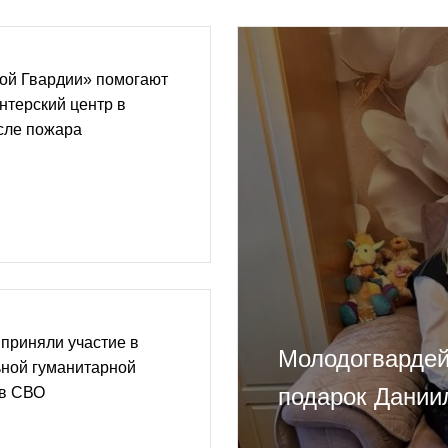
ой Гвардии» помогают
нтерский центр в
сле пожара
приняли участие в
Молодогвардей
ьной гуманитарной
подарок Дании
ов СВО