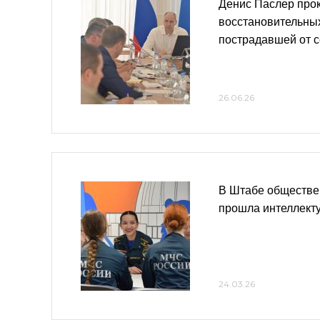
Денис Паслер про
восстановительных
пострадавшей от с
26.06.26
В Штабе обществе
прошла интеллекту
24.03.26