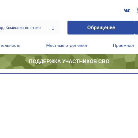
Обращение
тельность
Местные отделения
Приемная
ПОДДЕРЖКА УЧАСТНИКОВ СВО
ственной приемной Председателя Партии
Президиум регионального политического совета