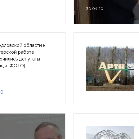
30.04.20
рдловской области к
терской работе
ючились депутаты-
йцы (ФОТО)
20