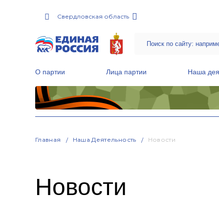
Свердловская область
О партии
Лица партии
Наша дея
Местные общественные приемные Партии
Руководитель Региональной обще
Народная программа «Единой России»
Главная
Наша Деятельность
Новости
Новости