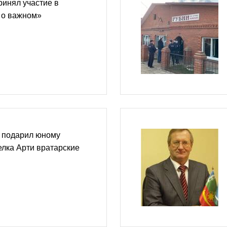
инял участие в
 о важном»
 подарил юному
елка Арти вратарские