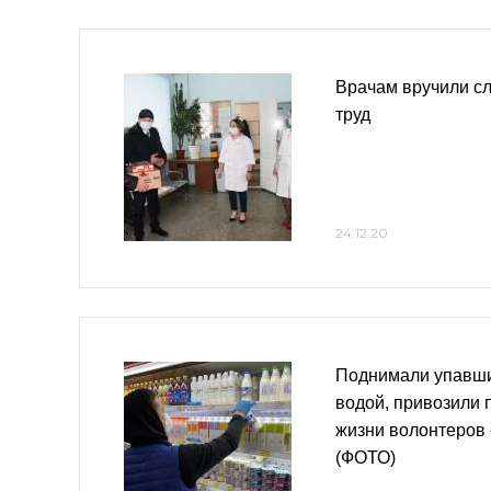
Врачам вручили сл
труд
24.12.20
Поднимали упавши
водой, привозили 
жизни волонтеров
(ФОТО)