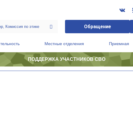
Обращение
тельность
Местные отделения
Приемная
ПОДДЕРЖКА УЧАСТНИКОВ СВО
ственной приемной Председателя Партии
Президиум регионального политического совета