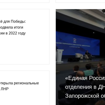
сё для Победы:
одвела итоги
ии в 2022 году
«Единая Росси
открыла региональные
отделения в ДН
и ЛНР
Запорожской о