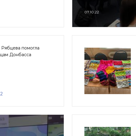
07.10.22
 Рябцева помогла
цам Донбасса
22