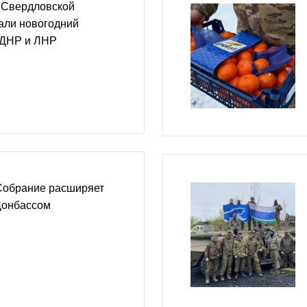
 Свердловской
али новогодний
 ДНР и ЛНР
Собрание расширяет
Донбассом