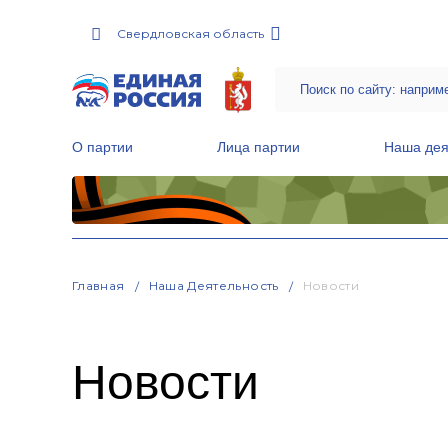
Свердловская область
О партии
Лица партии
Наша дея
Местные общественные приемные Партии
Руководитель Региональной обще
Народная программа «Единой России»
Главная
Наша Деятельность
Новости
Новости