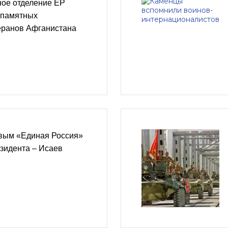
ное отделение ЕР
 памятных
еранов Афганистана
вым «Единая Россия»
езидента – Исаев