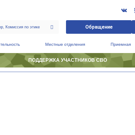
Обращение
тельность
Местные отделения
Приемная
ПОДДЕРЖКА УЧАСТНИКОВ СВО
ственной приемной Председателя Партии
Президиум регионального политического совета