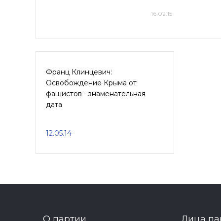
16.02.15
Франц Клинцевич:
Освобождение Крыма от
фашистов - знаменательная
дата
12.05.14
О партии
Лица па