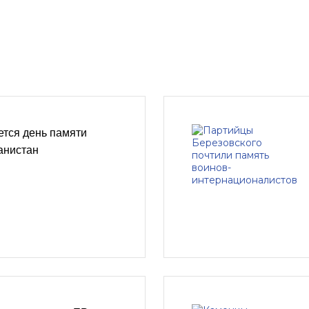
ется день памяти
анистан