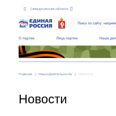
Свердловская область
О партии
Лица партии
Наша дея
Местные общественные приемные Партии
Руководитель Региональной обще
Народная программа «Единой России»
Главная
Наша Деятельность
Новости
Новости