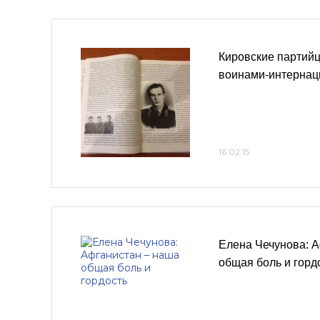
Кировские партийц
воинами-интернац
16.02.15
Елена Чечунова: 
общая боль и горд