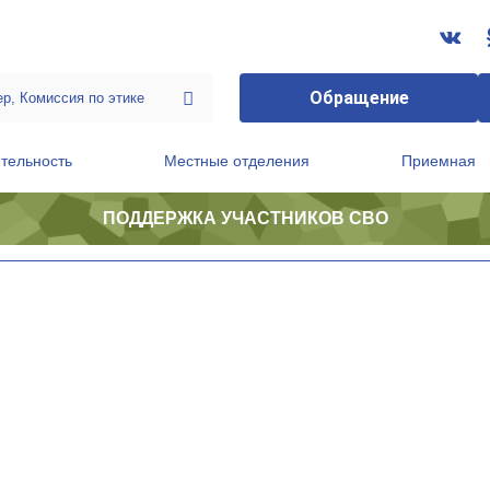
Обращение
тельность
Местные отделения
Приемная
ПОДДЕРЖКА УЧАСТНИКОВ СВО
ственной приемной Председателя Партии
Президиум регионального политического совета