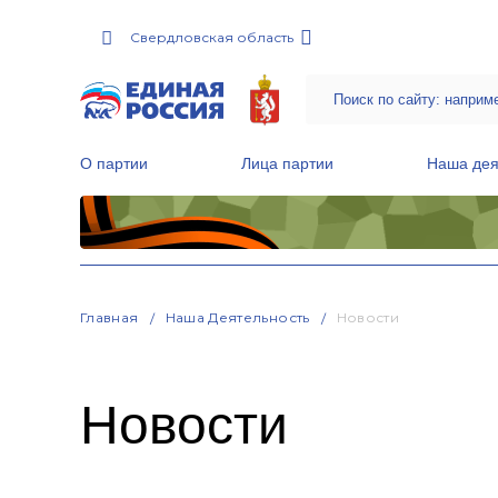
Свердловская область
О партии
Лица партии
Наша дея
Местные общественные приемные Партии
Руководитель Региональной обще
Народная программа «Единой России»
Главная
Наша Деятельность
Новости
Новости