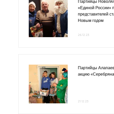
Партийцы Новолял
«Единой России» 
представителей ст
Новым годом
26.12.23
Партийцы Алапаев
акцию «Серебряна
21.12.23