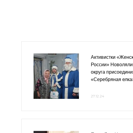
Активистки «Женс
России» Новолялин
округа присоедини
«Серебряная елка
27.12.24