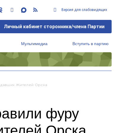
Версия для слабовидящих
Личный кабинет сторонника/члена Партии
Мультимедиа
Вступить в партию
Региональный исполнительный комитет
адавших Жителей Орска
равили фуру
ителей Орска