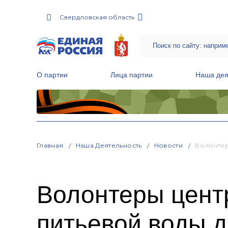
Свердловская область
О партии
Лица партии
Наша дея
Местные общественные приемные Партии
Руководитель Региональной обще
Народная программа «Единой России»
Главная
Наша Деятельность
Новости
Волонтер
Волонтеры цент
питьевой воды 