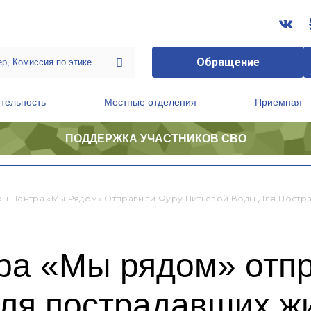
Обращение
тельность
Местные отделения
Приемная
ПОДДЕРЖКА УЧАСТНИКОВ СВО
ственной приемной Председателя Партии
Президиум регионального политического совета
ы Центра «Мы Рядом» Отправили Фуру Питьевой Воды Для Постр
ра «Мы рядом» отп
для пострадавших ж