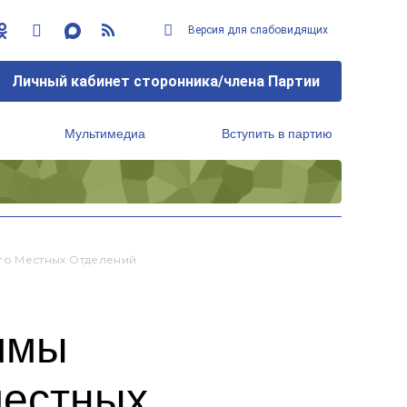
Версия для слабовидящих
Личный кабинет сторонника/члена Партии
Мультимедиа
Вступить в партию
Региональный исполнительный комитет
го Местных Отделений
ммы
местных