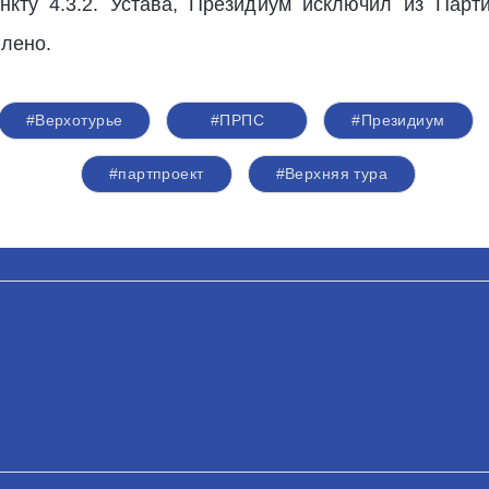
нкту 4.3.2. Устава, Президиум исключил из Парт
влено.
#Верхотурье
#ПРПС
#Президиум
#партпроект
#Верхняя тура