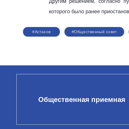
Другим решением, согласно пу
которого было ранее приостано
#Астахов
#Общественный совет
Общественная приемная