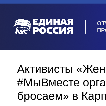
ОТ
ПР
Активисты «Жен
#МыВместе орга
бросаем» в Кар