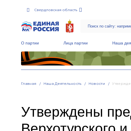
Свердловская область
О партии
Лица партии
Наша дея
Местные общественные приемные Партии
Руководитель Региональной обще
Народная программа «Единой России»
Главная
Наша Деятельность
Новости
Утвержде
Утверждены пр
Верхотурского и