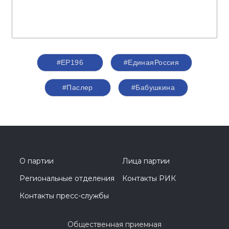
#ЕР196
#ЕдинаяРоссия
#Паслер
#Бабушкина
О партии
Лица партии
Региональные отделения
Контакты РИК
Контакты пресс-службы
Общественная приемная