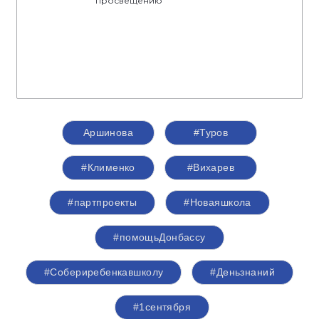
просвещению
​​​​​​​Аршинова
#Туров
#Клименко
#Вихарев
#партпроекты
#Новаяшкола
#помощьДонбассу
#Собериребенкавшколу
#Деньзнаний
#1сентября