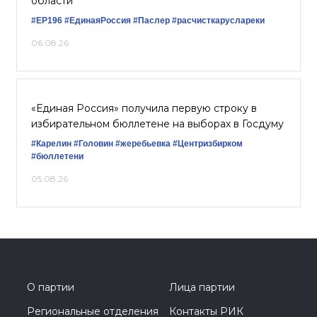
области
#ЕР196
#ЕдинаяРоссия
#Паслер
#расчисткаруслареки
06.08.26
«Единая Россия» получила первую строку в
избирательном бюллетене на выборах в Госдуму
#Карелин
#Головин
#жеребьевка
#Центризбирком
#бюллетени
05.08.26
О партии
Лица партии
Региональные отделения
Контакты РИК