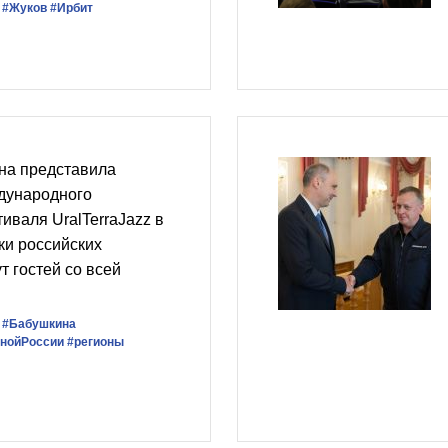
#Жуков
#Ирбит
на представила
ждународного
иваля UralTerraJazz в
ки российских
т гостей со всей
#Бабушкина
нойРоссии
#регионы