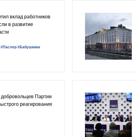
тил вклад работников
сли в развитие
асти
#Паслер
#Бабушкина
з добровольцев Партии
быстрого реагирования