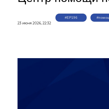
#ЕР196
#помо
23 июня 2026,
22:32