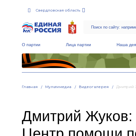
Свердловская область
О партии
Лица партии
Наша дея
Местные общественные приемные Партии
Руководитель Региональной обще
Народная программа «Единой России»
Главная
Мультимедиа
Видеогалерея
Дмитрий 
Дмитрий Жуков:
Центр помощи п