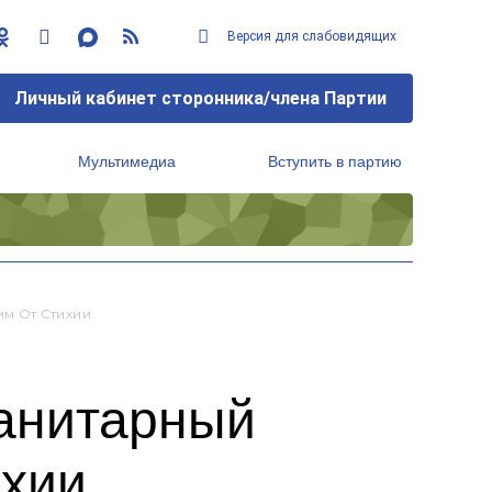
Версия для слабовидящих
Личный кабинет сторонника/члена Партии
Мультимедиа
Вступить в партию
Региональный исполнительный комитет
м От Стихии
манитарный
ихии