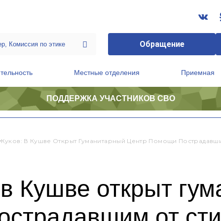
Обращение
тельность
Местные отделения
Приемная
ПОДДЕРЖКА УЧАСТНИКОВ СВО
ственной приемной Председателя Партии
Президиум регионального политического совета
Жуков: В Кушве Открыт Гуманитарный Центр Помощи Пострадавши
 в Кушве открыт гу
острадавшим от ст