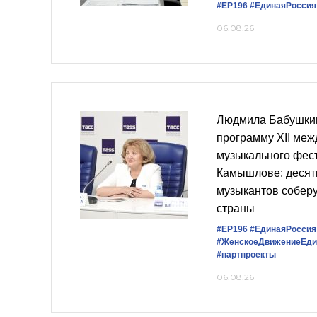
#ЕР196
#‎ЕдинаяРоссия
06.08.26
Людмила Бабушки
программу XII ме
музыкального фест
Камышлове: десят
музыкантов соберу
страны
#ЕР196
#‎ЕдинаяРоссия
#ЖенскоеДвижениеЕди
#партпроекты
06.08.26