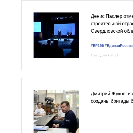
Денис Паслер отме
строительной отра
Свердловской обл
#ЕР196
#ЕдинаяРоссия
Сегодня 09:38
Дмитрий Жуков: и
созданы бригады 