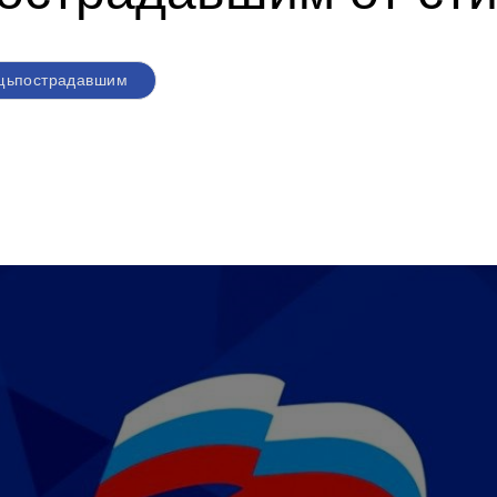
щьпострадавшим