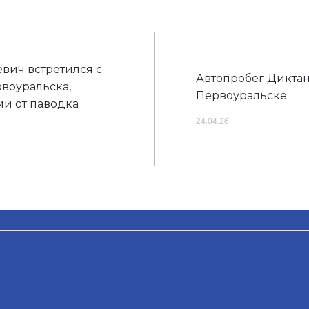
вич встретился с
Автопробег Диктан
воуральска,
Первоуральске
и от паводка
24.04.26