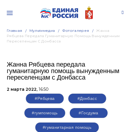
Главная
Мультимедиа
Фотогалерея
Жанна
Рябцева Передала Гуманитарную Помощь Вынужденным
Переселенцам С Донбасса
Жанна Рябцева передала
гуманитарную помощь вынужденным
переселенцам с Донбасса
2 марта 2022,
16:50
#Рябцева
#Донбасс
#гумпомощь
#Госдума
#гуманитарная помощь