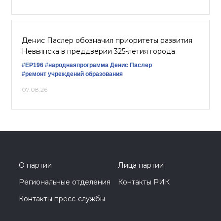
Денис Паслер обозначил приоритеты развития
Невьянска в преддверии 325-летия города
#ЕР196
#народнаяпрограмма
Денис Паслер
#ремонт учреждений образования
07.08.26
О партии
Лица партии
Региональные отделения
Контакты РИК
Контакты пресс-службы