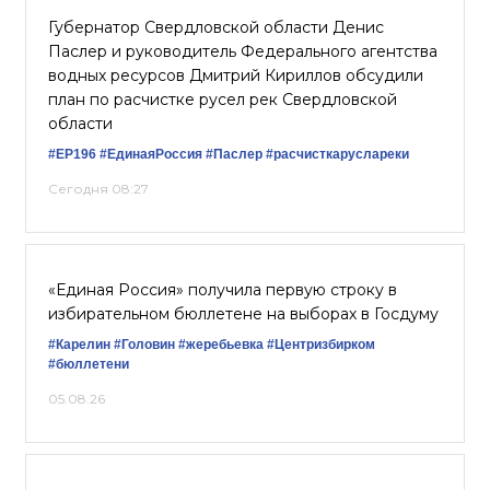
Губернатор Свердловской области Денис
Паслер и руководитель Федерального агентства
водных ресурсов Дмитрий Кириллов обсудили
план по расчистке русел рек Свердловской
области
#ЕР196
#ЕдинаяРоссия
#Паслер
#расчисткаруслареки
Сегодня 08:27
«Единая Россия» получила первую строку в
избирательном бюллетене на выборах в Госдуму
#Карелин
#Головин
#жеребьевка
#Центризбирком
#бюллетени
05.08.26