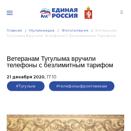
Главная
Мультимедиа
Фотогалерея
Ветеранам
Тугулыма Вручили Телефоны С Безлимитным Тарифом
Ветеранам Тугулыма вручили
телефоны с безлимитным тарифом
21 декабря 2020,
17:10
#Тугулым
#телефоныфронтовикам