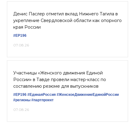
Денис Паслер отметил вклад Нижнего Тагила в
укрепление Свердловской области как опорного
края России
#ЕР196
07.08.26
Участницы «Женского движения Единой
России» в Тавде провели мастер-класс по
составлению резюме для выпускников
#ЕР196
#‎ЕдинаяРоссия
#ЖенскоеДвижениеЕдинойРоссии
#регионы
#партпроект
07.08.26