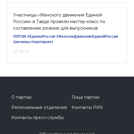
Участницы «Женского движения Единой
России» в Тавде провели мастер-класс по
составлению резюме для выпускников
#ЕР196
#‎ЕдинаяРоссия
#ЖенскоеДвижениеЕдинойРоссии
#регионы
#партпроект
07.08.26
О партии
Лица партии
Региональные отделения
Контакты РИК
Контакты пресс-службы