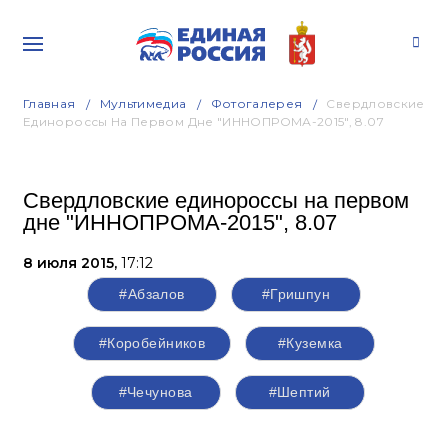
Главная
Мультимедиа
Фотогалерея
Свердловские
Единороссы На Первом Дне "ИННОПРОМА-2015", 8.07
Свердловские единороссы на первом
дне "ИННОПРОМА-2015", 8.07
8 июля 2015,
17:12
#Абзалов
#Гришпун
#Коробейников
#Куземка
#Чечунова
#Шептий