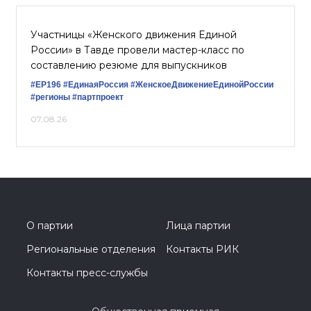
Участницы «Женского движения Единой
России» в Тавде провели мастер-класс по
составлению резюме для выпускников
#ЕР196
#‎ЕдинаяРоссия
#ЖенскоеДвижениеЕдинойРоссии
#регионы
#партпроект
07.08.26
О партии
Лица партии
Региональные отделения
Контакты РИК
Контакты пресс-службы