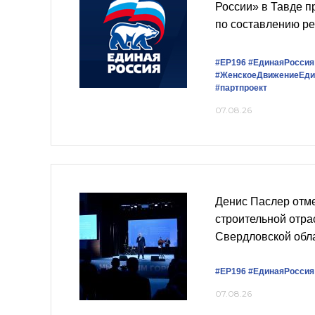
России» в Тавде п
по составлению р
#ЕР196
#‎ЕдинаяРоссия
#ЖенскоеДвижениеЕди
#партпроект
07.08.26
Денис Паслер отме
строительной отра
Свердловской обл
#ЕР196
#ЕдинаяРоссия
07.08.26