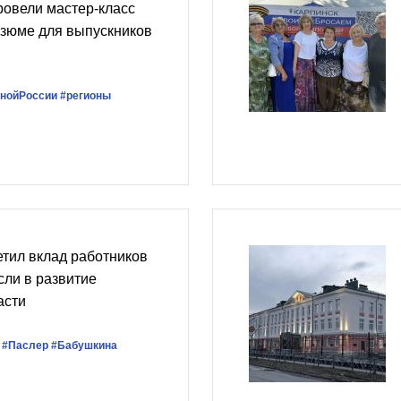
ровели мастер-класс
езюме для выпускников
нойРоссии
#регионы
тил вклад работников
сли в развитие
асти
#Паслер
#Бабушкина