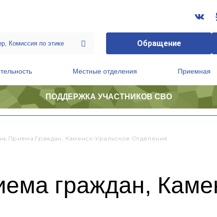
Обращение
тельность
Местные отделения
Приемная
ПОДДЕРЖКА УЧАСТНИКОВ СВО
ственной приемной Председателя Партии
Президиум регионального политического совета
нь Приема Граждан, Каменск-Уральское Отделение
иема граждан, Каме