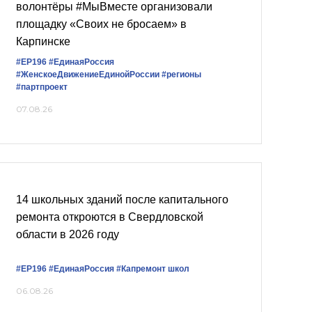
волонтёры #МыВместе организовали
площадку «Своих не бросаем» в
Карпинске
#ЕР196
#‎ЕдинаяРоссия
#ЖенскоеДвижениеЕдинойРоссии
#регионы
#партпроект
07.08.26
14 школьных зданий после капитального
ремонта откроются в Свердловской
области в 2026 году
#ЕР196
#ЕдинаяРоссия
#Капремонт школ
06.08.26