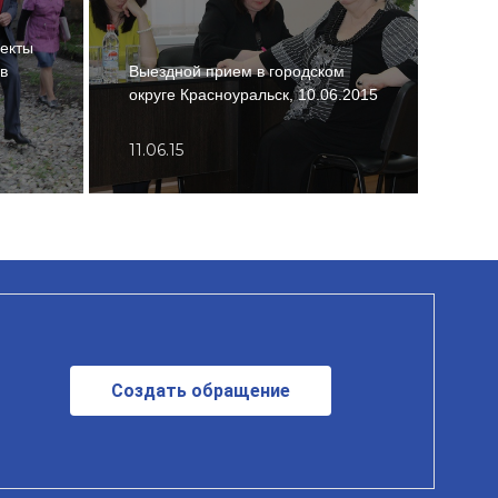
екты
в
Выездной прием в городском
Нагр
округе Красноуральск, 10.06.2015
Каме
11.06.15
06.0
Создать обращение