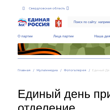
Свердловская область
О партии
Лица партии
Наша дея
Местные общественные приемные Партии
Руководитель Региональной обще
Народная программа «Единой России»
Главная
Мультимедиа
Фотогалерея
Единый Де
Единый день пр
отделение