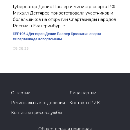
Губернатор Денис Паслер и министр спорта РФ
Михаил Дегтярев приветствовали участников и
болельщиков на открытии Спартакиады народов
России в Екатеринбурге
#ЕР196
#Дегтярев
Денис Паслер
#развитие спорта
#Спартакиада
#спортсмены
08.08.26
О партии
Лица партии
Региональные отделения
Контакты РИК
Контакты пресс-службы
Общественная приемная