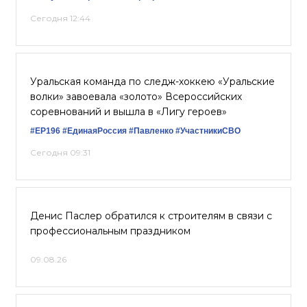
Сегодня 12:44
Уральская команда по следж-хоккею «Уральские
волки» завоевала «золото» Всероссийских
соревнований и вышла в «Лигу героев»
#ЕР196
#‎ЕдинаяРоссия
#Павленко
#УчастникиСВО
Сегодня 09:31
Денис Паслер обратился к строителям в связи с
профессиональным праздником
09.08.26