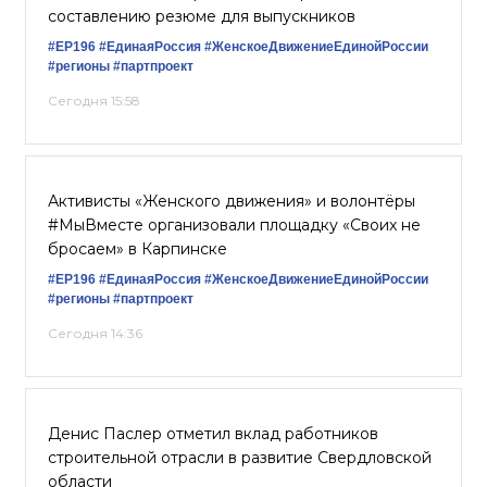
составлению резюме для выпускников
#ЕР196
#‎ЕдинаяРоссия
#ЖенскоеДвижениеЕдинойРоссии
#регионы
#партпроект
Сегодня 15:58
Активисты «Женского движения» и волонтёры
#МыВместе организовали площадку «Своих не
бросаем» в Карпинске
#ЕР196
#‎ЕдинаяРоссия
#ЖенскоеДвижениеЕдинойРоссии
#регионы
#партпроект
Сегодня 14:36
Денис Паслер отметил вклад работников
строительной отрасли в развитие Свердловской
области