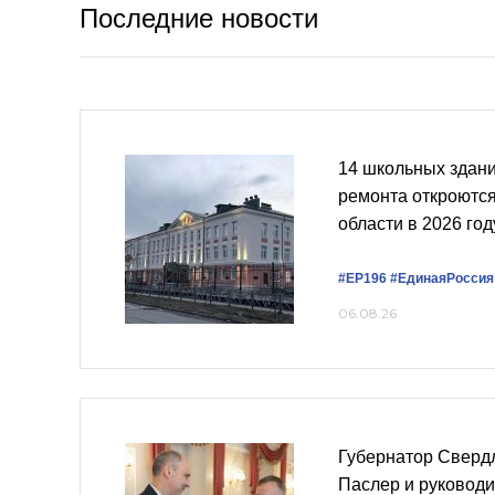
Последние новости
14 школьных здани
ремонта откроютс
области в 2026 год
#ЕР196
#ЕдинаяРоссия
06.08.26
Губернатор Сверд
Паслер и руковод