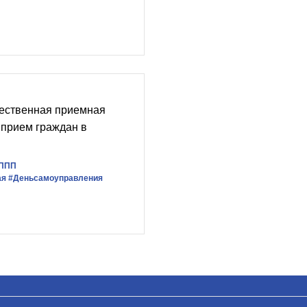
ественная приемная
 прием граждан в
ППП
ая
#Деньсамоуправления