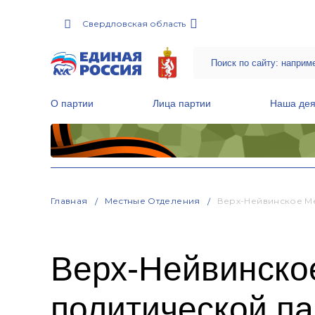
Свердловская область
О партии
Лица партии
Наша дея
Местные общественные приемные Партии
Руководитель Региональной обще
Народная программа «Единой России»
Главная
Местные Отделения
Верх-Нейвинское М
Верх-Нейвинско
политической 