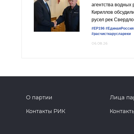
агентства водных 
Кириллов обсудили
русел рек Свердло
#ЕР196
#ЕдинаяРоссия
#расчисткаруслареки
06.08.26
О партии
Лица па
Контакты РИК
Контакт