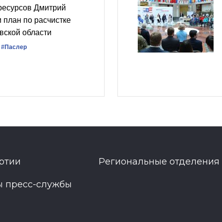
ресурсов Дмитрий
 план по расчистке
вской области
#Паслер
ртии
Региональные отделения
ы пресс-службы