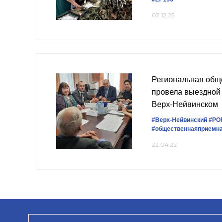
03.12.25
Региональная общ
провела выездной
Верх-Нейвинском
#Верх-Нейвинский
#РО
#общественнаяприемн
22.04.22