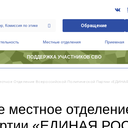
Обращение
тельность
Местные отделения
Приемная
ПОДДЕРЖКА УЧАСТНИКОВ СВО
ственной приемной Председателя Партии
Президиум регионального политического совета
естное Отделение Всероссийской Политической Партии «ЕДИНА
е местное отделени
партии «ЕДИНАЯ Р