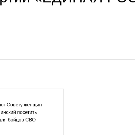
ог Совету женщин
инский посетить
 для бойцов СВО