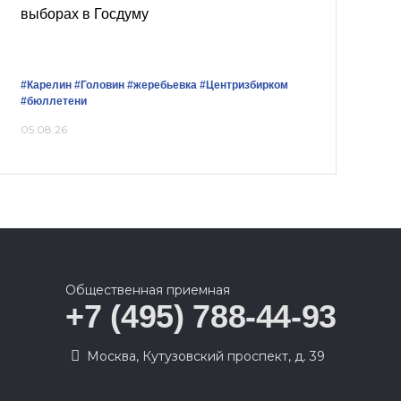
выборах в Госдуму
#Карелин
#Головин
#жеребьевка
#Центризбирком
#бюллетени
05.08.26
Общественная приемная
+7 (495) 788-44-93
Москва, Кутузовский проспект, д. 39