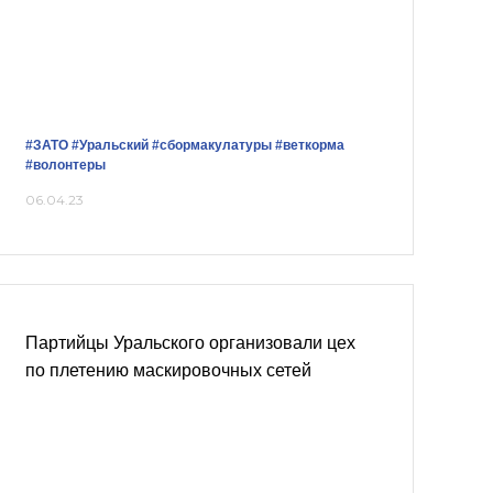
#ЗАТО
#Уральский
#сбормакулатуры
#веткорма
#волонтеры
06.04.23
Партийцы Уральского организовали цех
по плетению маскировочных сетей