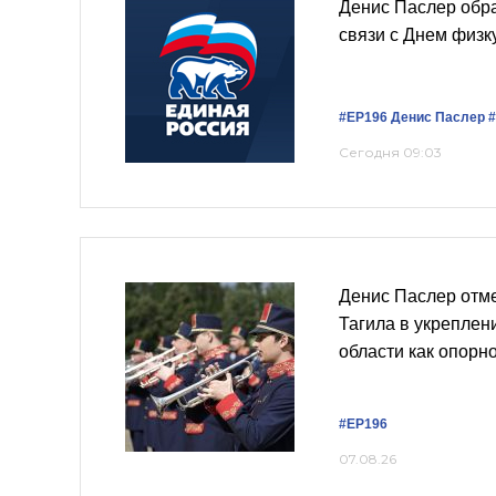
Денис Паслер обра
связи с Днем физк
#ЕР196
Денис Паслер
Сегодня 09:03
Денис Паслер отм
Тагила в укреплен
области как опорн
#ЕР196
07.08.26