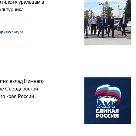
тился к уральцам в
ультурника
#физкультура
етил вклад Нижнего
ие Свердловской
ого края России