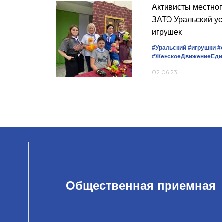
Активисты местног
ЗАТО Уральский ус
игрушек
#Уральский
#игрушки
#
#ЖенскоеДвижениеЕди
02.06.23
Общественная приемная