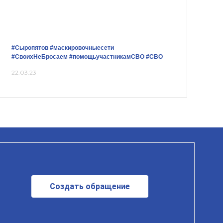
#Сыропятов
#маскировочныесети
#СвоихНеБросаем
#помощьучастникамСВО
#СВО
22.03.23
Создать обращение