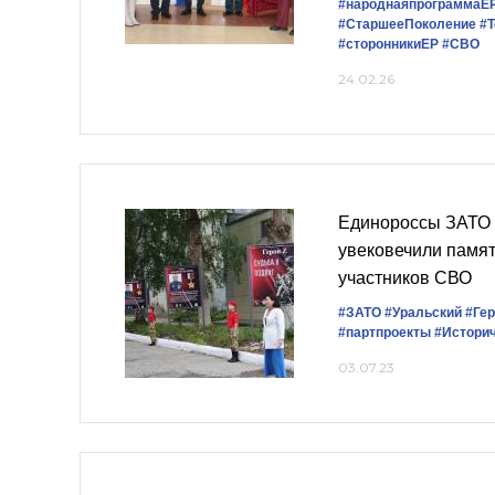
#народнаяпрограммаЕ
#СтаршееПоколение
#
#сторонникиЕР
#СВО
24.02.26
Единороссы ЗАТО 
увековечили памят
участников СВО
#ЗАТО
#Уральский
#Ге
#партпроекты
#Истори
03.07.23