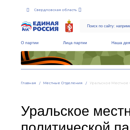
Свердловская область
О партии
Лица партии
Наша дея
Местные общественные приемные Партии
Руководитель Региональной обще
Народная программа «Единой России»
Главная
Местные Отделения
Уральское Местное
Уральское мест
политической 