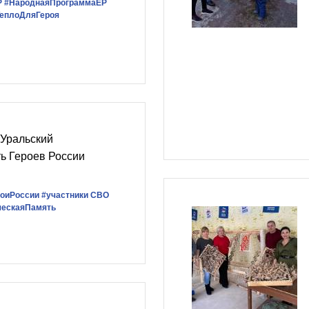
Р
#НароднаяПрограммаЕР
ТеплоДляГероя
Уральский
ь Героев России
роиРоссии
#участники СВО
ческаяПамять