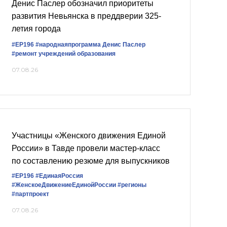
Денис Паслер обозначил приоритеты
развития Невьянска в преддверии 325-
летия города
#ЕР196
#народнаяпрограмма
Денис Паслер
#ремонт учреждений образования
07.08.26
Участницы «Женского движения Единой
России» в Тавде провели мастер-класс
по составлению резюме для выпускников
#ЕР196
#‎ЕдинаяРоссия
#ЖенскоеДвижениеЕдинойРоссии
#регионы
#партпроект
07.08.26