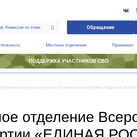
Обращение
тельность
Местные отделения
Приемная
ПОДДЕРЖКА УЧАСТНИКОВ СВО
ственной приемной Председателя Партии
Президиум регионального политического совета
 Отделение Всероссийской Политической Партии «ЕДИНАЯ РОСС
ное отделение Всер
партии «ЕДИНАЯ Р