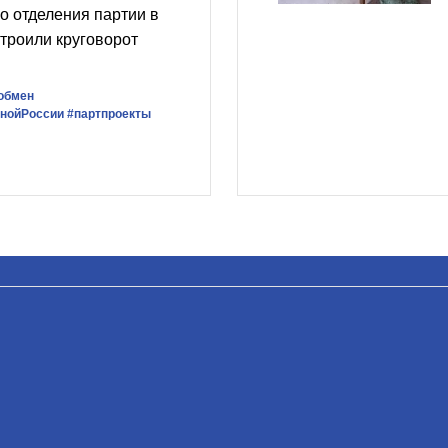
о отделения партии в
троили круговорот
обмен
нойРоссии
#партпроекты