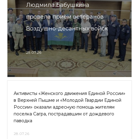
Людмила Бабушкина
провела приём ветеранов
Воздушно-десантных войск
29.07.26
Активисты «Женского движения Единой России»
в Верхней Пышме и «Молодой Гвардии Единой
России» оказали адресную помощь жителям
поселка Сагра, пострадавшим от дождевого
паводка
28.07.26