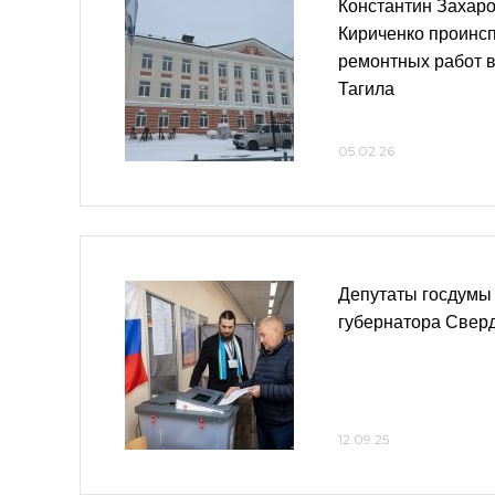
Константин Захаро
Кириченко проинс
ремонтных работ 
Тагила
05.02.26
Депутаты госдумы
губернатора Свер
12.09.25