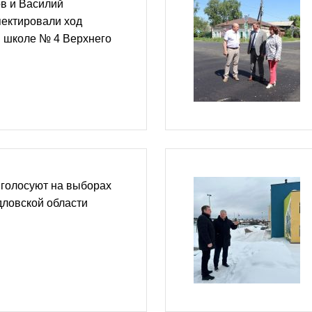
в и Василий
пектировали ход
в школе № 4 Верхнего
 голосуют на выборах
дловской области