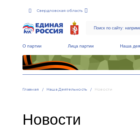
Свердловская область
О партии
Лица партии
Наша дея
Местные общественные приемные Партии
Руководитель Региональной обще
Народная программа «Единой России»
Главная
Наша Деятельность
Новости
Новости