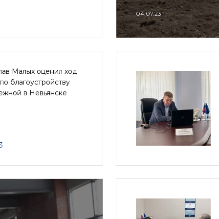
04.07.23
лав Малых оценил ход
по благоустройству
ежной в Невьянске
3