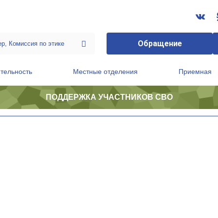
Обращение
тельность
Местные отделения
Приемная
ПОДДЕРЖКА УЧАСТНИКОВ СВО
ственной приемной Председателя Партии
Президиум регионального политического совета