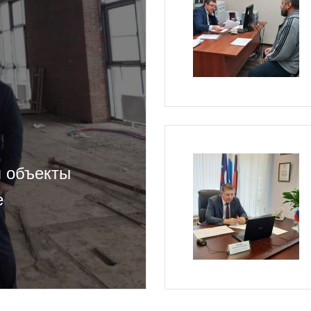
л объекты
е