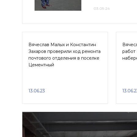
03.09.24
Вячеслав Малых и Константин
Вячес
Захаров проверили ход ремонта
работ 
почтового отделения в поселке
набер
Цементный
13.06.23
13.06.2