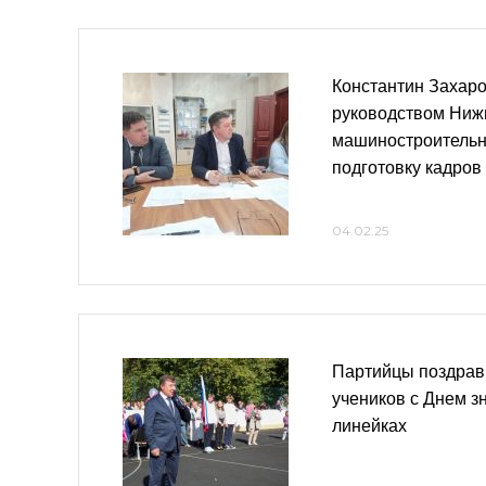
Константин Захаро
руководством Ниж
машиностроительн
подготовку кадров
04.02.25
Партийцы поздрав
учеников с Днем з
линейках