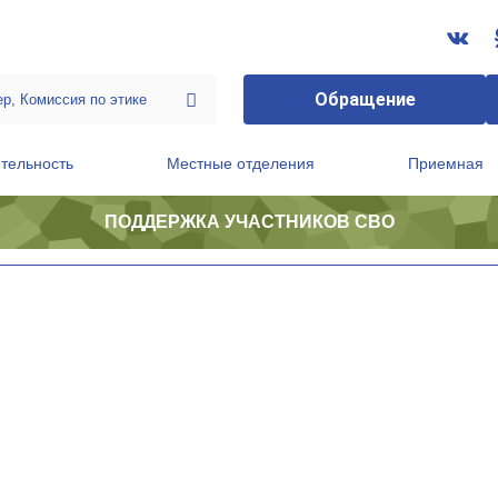
Обращение
тельность
Местные отделения
Приемная
ПОДДЕРЖКА УЧАСТНИКОВ СВО
ственной приемной Председателя Партии
Президиум регионального политического совета