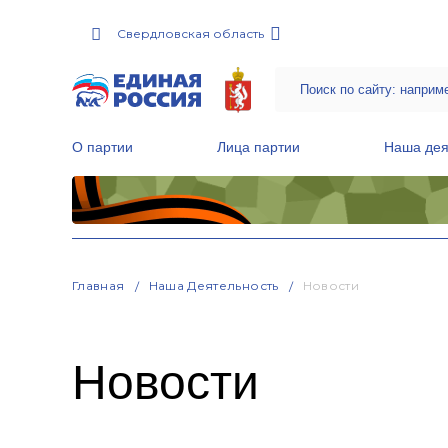
Свердловская область
О партии
Лица партии
Наша дея
Местные общественные приемные Партии
Руководитель Региональной обще
Народная программа «Единой России»
Главная
Наша Деятельность
Новости
Новости