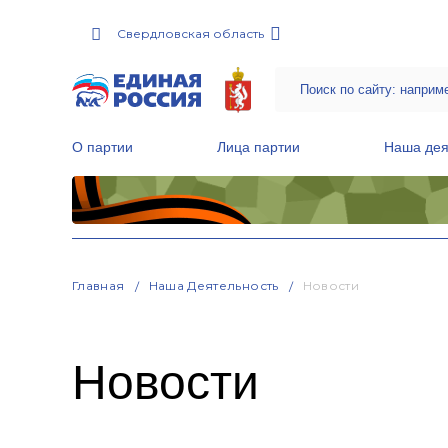
Свердловская область
О партии
Лица партии
Наша дея
Местные общественные приемные Партии
Руководитель Региональной обще
Народная программа «Единой России»
Главная
Наша Деятельность
Новости
Новости