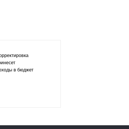
орректировка
ринесет
оходы в бюджет