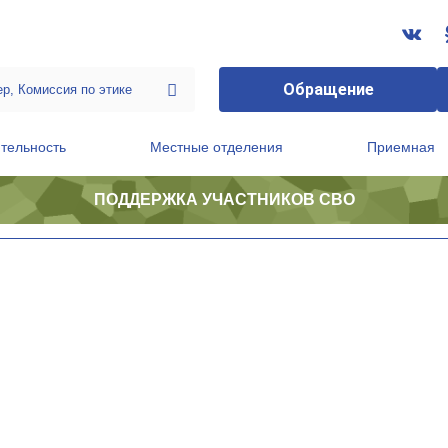
Обращение
тельность
Местные отделения
Приемная
ПОДДЕРЖКА УЧАСТНИКОВ СВО
ственной приемной Председателя Партии
Президиум регионального политического совета