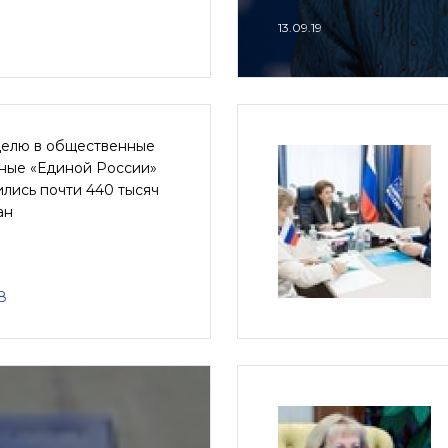
13.09.19
делю в общественные
ные «Единой России»
лись почти 440 тысяч
ан
8