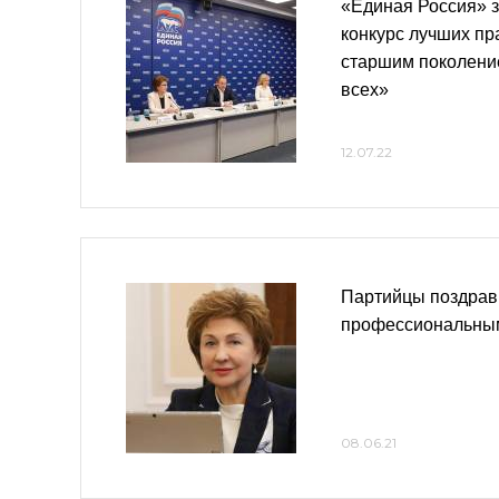
«Единая Россия» з
конкурс лучших пр
старшим поколени
всех»
12.07.22
Партийцы поздрав
профессиональны
08.06.21