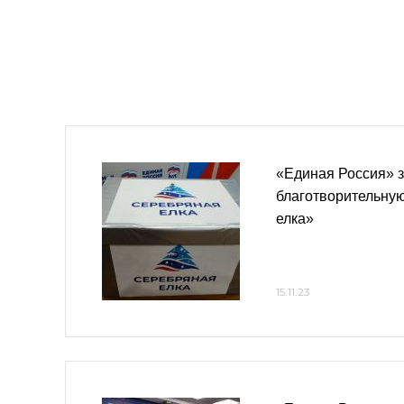
«Единая Россия» 
благотворительну
елка»
15.11.23