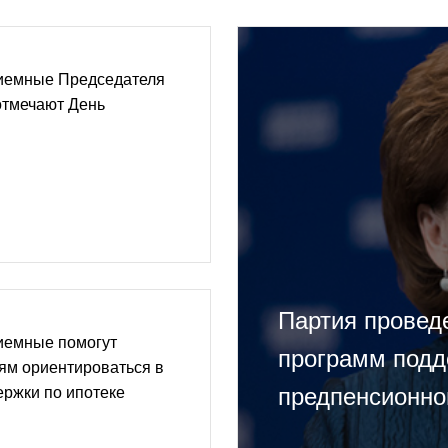
иемные Председателя
отмечают День
Партия провед
иемные помогут
программ подд
ям ориентироваться в
предпенсионно
ржки по ипотеке