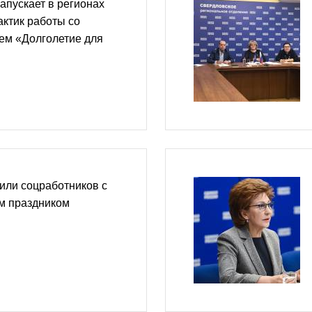
апускает в регионах
актик работы со
ем «Долголетие для
или соцработников с
м праздником