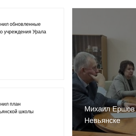
енил обновленные
го учреждения Урала
нил план
Михаил Ершов 
вьянской школы
Невьянске