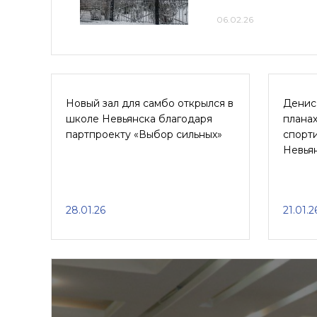
06.02.26
Новый зал для самбо открылся в
Денис
школе Невьянска благодаря
планах
партпроекту «Выбор сильных»
спорт
Невья
28.01.26
21.01.2