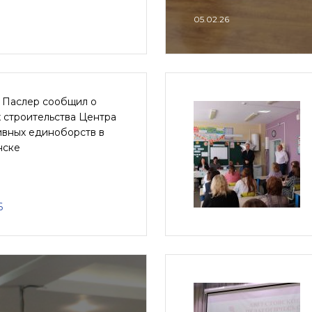
05.02.26
 Паслер сообщил о
 строительства Центра
ивных единоборств в
нске
6