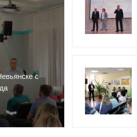
Невьянске с
ода