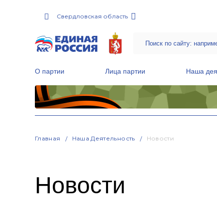
Свердловская область
О партии
Лица партии
Наша дея
Местные общественные приемные Партии
Руководитель Региональной обще
Народная программа «Единой России»
Главная
Наша Деятельность
Новости
Новости