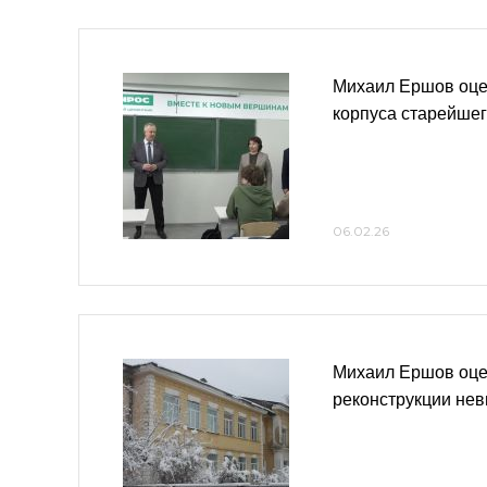
Михаил Ершов оц
корпуса старейше
06.02.26
Михаил Ершов оце
реконструкции не