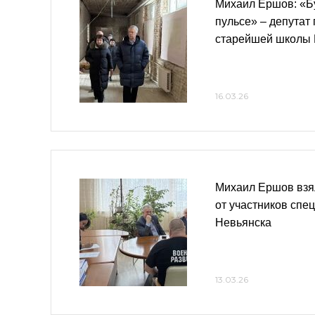
Михаил Ершов: «Бу
пульсе» – депутат
старейшей школы 
16.03.26
Михаил Ершов взя
от участников спе
Невьянска
13.03.26