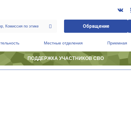
Обращение
тельность
Местные отделения
Приемная
ПОДДЕРЖКА УЧАСТНИКОВ СВО
ственной приемной Председателя Партии
Президиум регионального политического совета