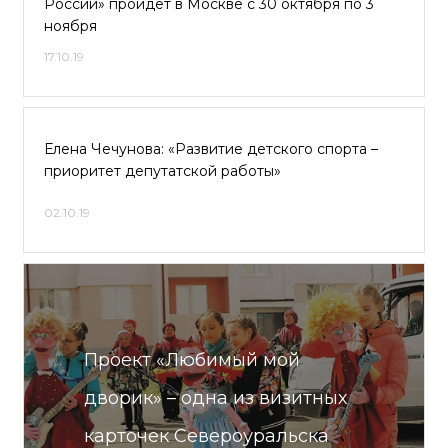
России» пройдет в Москве с 30 октября по 3
ноября
17.10.19
Елена Чечунова: «Развитие детского спорта –
приоритет депутатской работы»
02.10.19
Проект «Люби­мый мой
дворик» – одна из визитных
карточек Североу­ральска