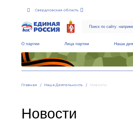
Свердловская область
О партии
Лица партии
Наша дея
Местные общественные приемные Партии
Руководитель Региональной обще
Народная программа «Единой России»
Главная
Наша Деятельность
Новости
Новости