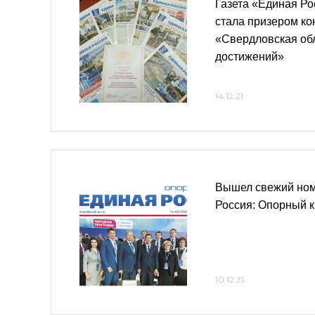
Газета «Единая Ро
стала призером ко
«Свердловская обл
достижений»
14.12.21
Вышел свежий ном
Россия: Опорный к
10.12.21