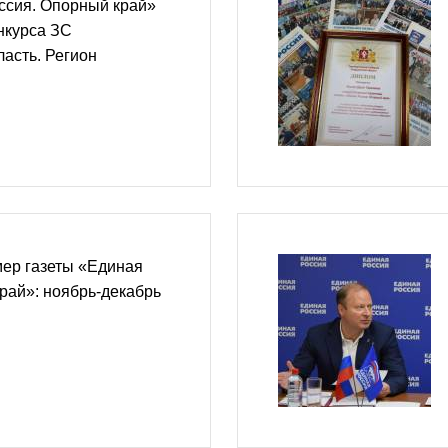
ссия. Опорный край»
нкурса ЗС
асть. Регион
ер газеты «Единая
рай»: ноябрь-декабрь