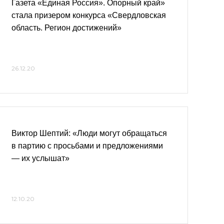
Газета «Единая Россия». Опорный край»
стала призером конкурса «Свердловская
область. Регион достижений»
26.12.20
Виктор Шептий: «Люди могут обращаться
в партию с просьбами и предложениями
— их услышат»
12.10.20