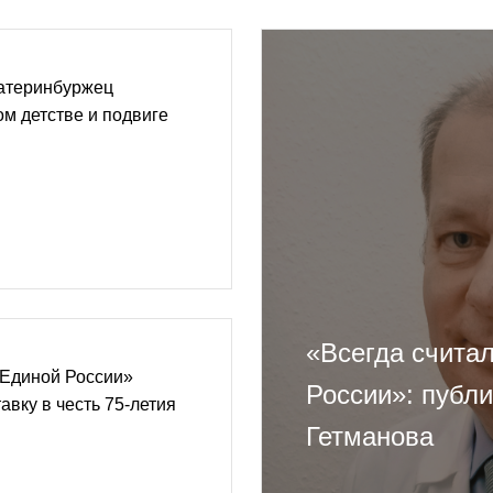
катеринбуржец
ом детстве и подвиге
«Всегда счита
«Единой России»
России»: публ
авку в честь 75-летия
Гетманова