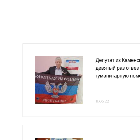
Депутат из Каменс
девятый раз отвез
гуманитарную по
11.05.22