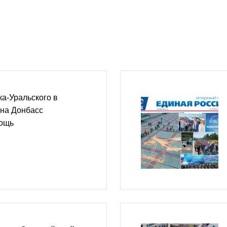
ка-Уральского в
 на Донбасс
мощь