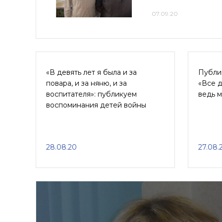
07.09.20
«В девять лет я была и за
Публи
повара, и за няню, и за
«Все д
воспитателя»: публикуем
ведь 
воспоминания детей войны
28.08.20
27.08.