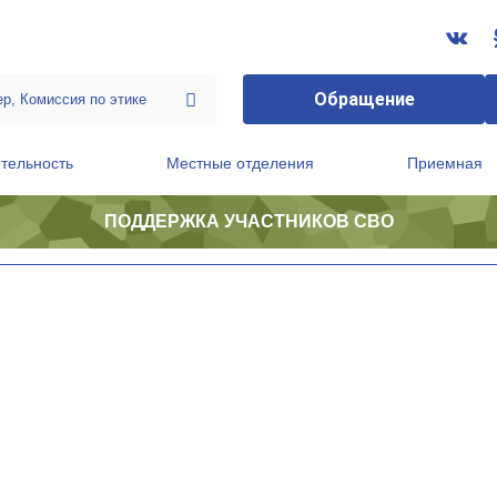
Обращение
тельность
Местные отделения
Приемная
ПОДДЕРЖКА УЧАСТНИКОВ СВО
ственной приемной Председателя Партии
Президиум регионального политического совета