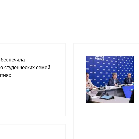
обеспечила
о студенческих семей
итиях