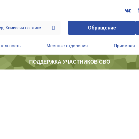
Обращение
тельность
Местные отделения
Приемная
ПОДДЕРЖКА УЧАСТНИКОВ СВО
ственной приемной Председателя Партии
Президиум регионального политического совета