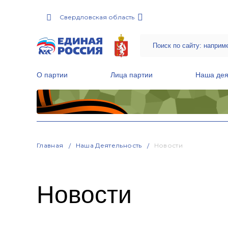
Свердловская область
О партии
Лица партии
Наша дея
Местные общественные приемные Партии
Руководитель Региональной обще
Народная программа «Единой России»
Главная
Наша Деятельность
Новости
Новости