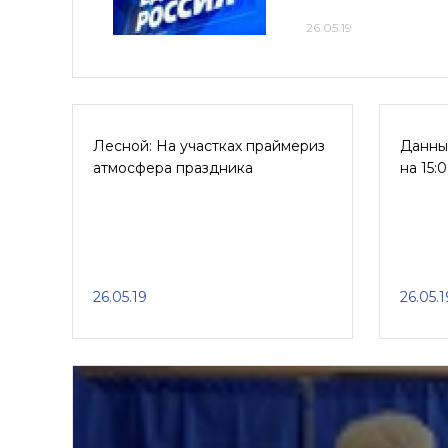
26.05.19
Лесной: На участках праймериз
Данны
атмосфера праздника
на 15:
26.05.19
26.05.1