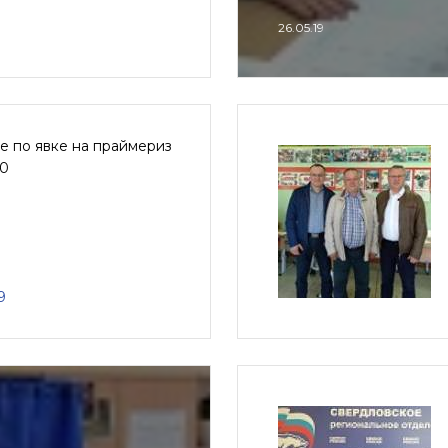
26.05.19
е по явке на праймериз
00
9