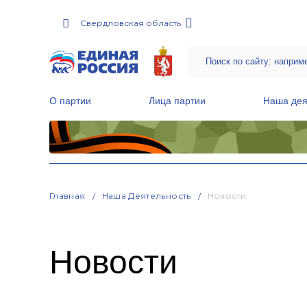
Свердловская область
О партии
Лица партии
Наша дея
Местные общественные приемные Партии
Руководитель Региональной обще
Народная программа «Единой России»
Главная
Наша Деятельность
Новости
Новости