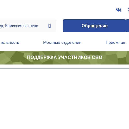
Обращение
тельность
Местные отделения
Приемная
ПОДДЕРЖКА УЧАСТНИКОВ СВО
ственной приемной Председателя Партии
Президиум регионального политического совета