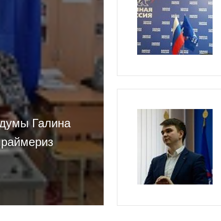
рдумы Галина
праймериз