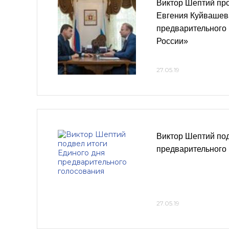
Виктор Шептий п
Евгения Куйвашева
предварительного
России»
27.05.19
Виктор Шептий под
предварительного
27.05.19