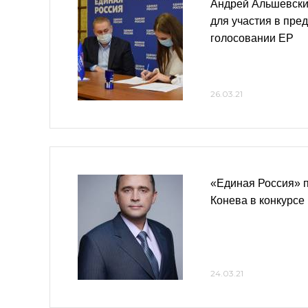
Андрей Альшевски
для участия в пре
голосовании ЕР
26.03.21
«Единая Россия» 
Конева в конкурсе
24.03.21