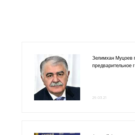
Зелимхан Муцоев 
предварительное 
29.03.21