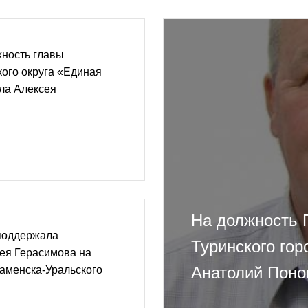
жность главы
кого округа «Единая
ла Алексея
На должность 
поддержала
Туринского гор
ея Герасимова на
Анатолий Пон
аменска-Уральского