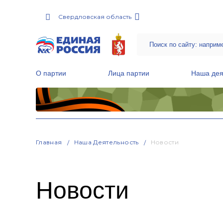
Свердловская область
О партии
Лица партии
Наша дея
Местные общественные приемные Партии
Руководитель Региональной обще
Народная программа «Единой России»
Главная
Наша Деятельность
Новости
Новости