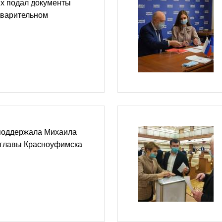
х подал документы
дварительном
поддержала Михаила
 главы Красноуфимска