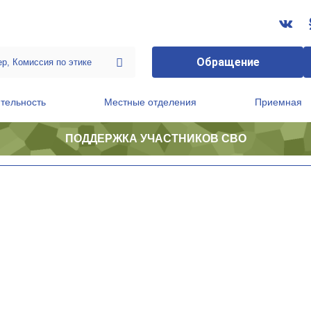
Обращение
тельность
Местные отделения
Приемная
ПОДДЕРЖКА УЧАСТНИКОВ СВО
ственной приемной Председателя Партии
Президиум регионального политического совета