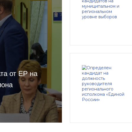
та от ЕР на
иона