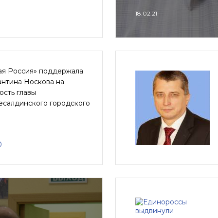
18.02.21
ая Россия» поддержала
антина Носкова на
ость главы
есалдинского городского
0