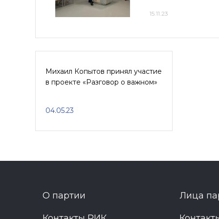
15.11.23
Михаил Копытов принял участие
в проекте «Разговор о важном»
04.05.23
О партии
Лица па
Контакты РИК
Контакт