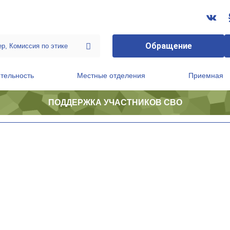
Обращение
тельность
Местные отделения
Приемная
ПОДДЕРЖКА УЧАСТНИКОВ СВО
ственной приемной Председателя Партии
Президиум регионального политического совета