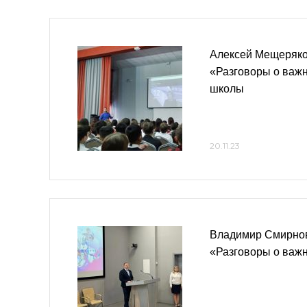
Алексей Мещеряко
«Разговоры о важн
школы
20.11.23
Владимир Смирнов
«Разговоры о важ