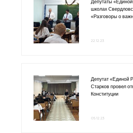
Депутаты «Единой
школах Свердловс
«Разговоры о важ
22.12.23
Депутат «Единой 
Старков провел от
Конституции
05.12.23