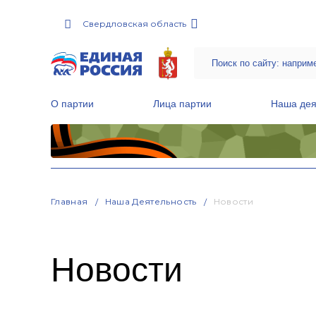
Свердловская область
О партии
Лица партии
Наша дея
Местные общественные приемные Партии
Руководитель Региональной обще
Народная программа «Единой России»
Главная
Наша Деятельность
Новости
Новости