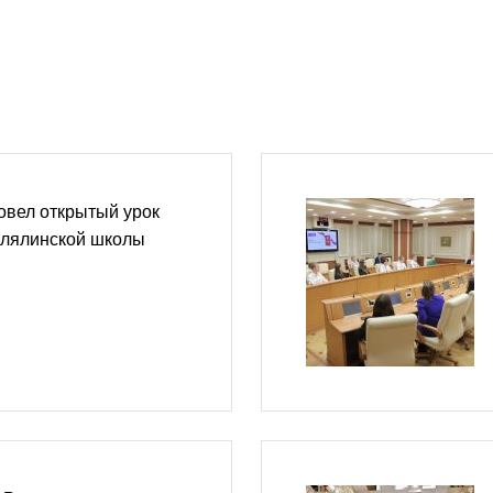
овел открытый урок
олялинской школы