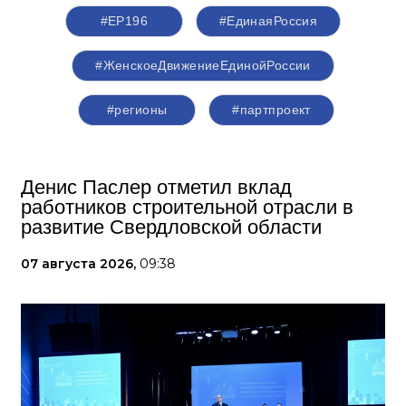
#ЕР196
#‎ЕдинаяРоссия
#ЖенскоеДвижениеЕдинойРоссии
#регионы
#партпроект
Денис Паслер отметил вклад
работников строительной отрасли в
развитие Свердловской области
07 августа 2026,
09:38