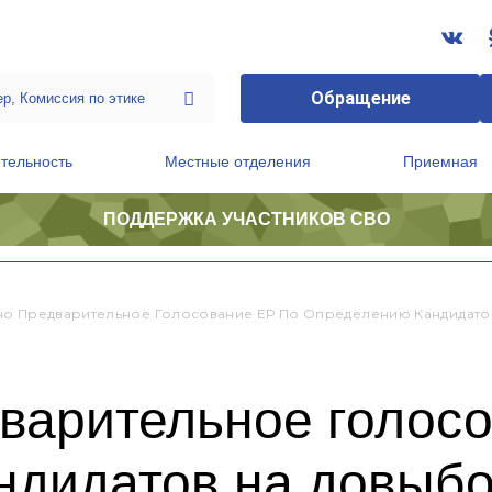
Обращение
тельность
Местные отделения
Приемная
ПОДДЕРЖКА УЧАСТНИКОВ СВО
ственной приемной Председателя Партии
Президиум регионального политического совета
о Предварительное Голосование ЕР По Определению Кандидато
варительное голосо
ндидатов на довыб