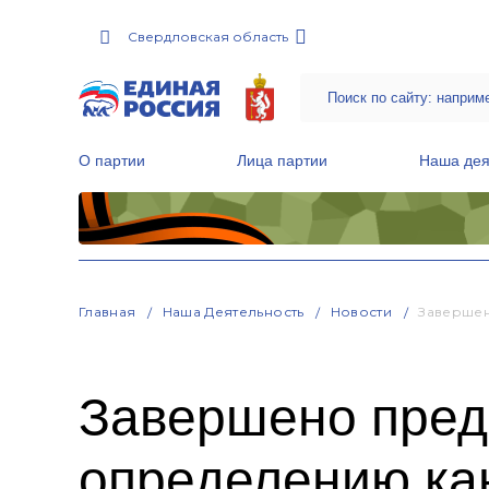
Свердловская область
О партии
Лица партии
Наша дея
Местные общественные приемные Партии
Руководитель Региональной обще
Народная программа «Единой России»
Главная
Наша Деятельность
Новости
Завершен
Завершено пред
определению ка