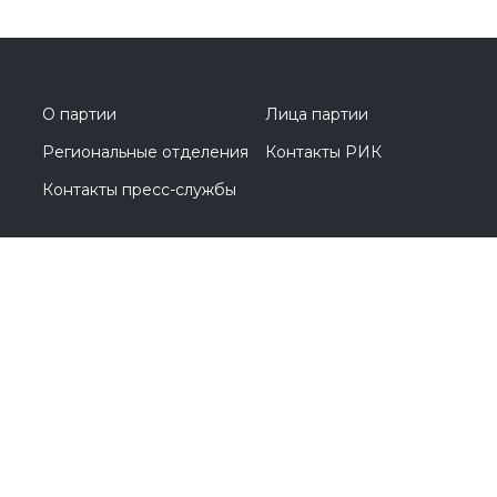
О партии
Лица партии
Региональные отделения
Контакты РИК
Контакты пресс-службы
Общественная приемная
+7 (495) 788-44-93
Москва, Кутузовский проспект, д. 39