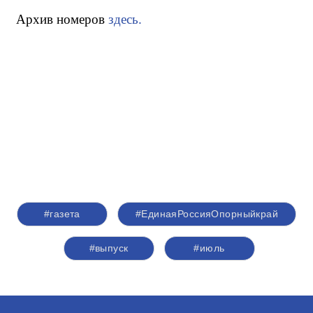
Архив номеров
здесь.
#газета
#ЕдинаяРоссияОпорныйкрай
#выпуск
#июль