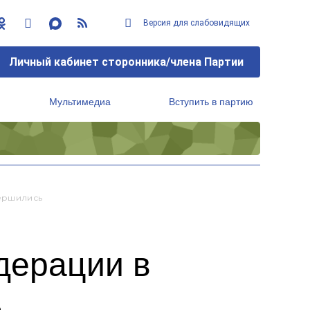
Версия для слабовидящих
Личный кабинет сторонника/члена Партии
Мультимедиа
Вступить в партию
Региональный исполнительный комитет
ершились
дерации в
ь