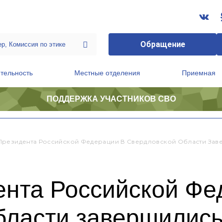
Обращение
тельность
Местные отделения
Приемная
ПОДДЕРЖКА УЧАСТНИКОВ СВО
ственной приемной Председателя Партии
Президиум регионального политического совета
резидента Российской Федерации В Свердловской Области Зав
нта Российской Фе
бласти завершилис