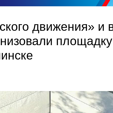
ского движения» и 
низовали площадку
пинске