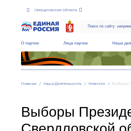
Свердловская область
О партии
Лица партии
Наша дея
Местные общественные приемные Партии
Руководитель Региональной обще
Народная программа «Единой России»
Главная
Наша Деятельность
Новости
Выборы П
Выборы Президе
Свердловской о