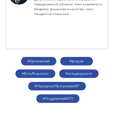
Свердловской области, член комитета по
бюджету, финансам и налогам, член
Мандатной комиссии
#Брозовский
#форум
#ЕстьРезультат
#естьрезультат
#НароднаяПрограммаЕР
#ПоддержкаМСП