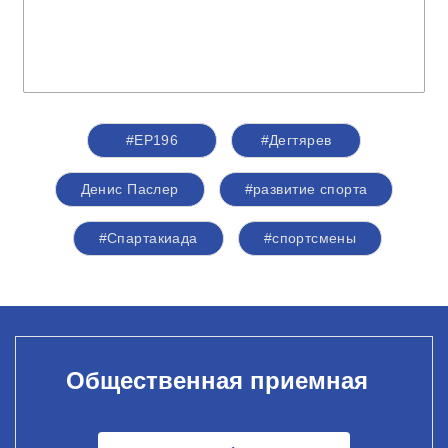
#ЕР196
#Дегтярев
Денис Паслер
#развитие спорта
#Спартакиада
#спортсмены
Общественная приемная