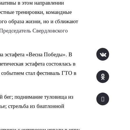
иативы в этом направлении
местные тренировки, командные
ого образа жизни, но и сближают
 Председатель Свердловского
а эстафета «Весна Победы». В
етическая эстафета состоялась в
м событием стал фестиваль ГТО в
й бег; поднимание туловища из
ье; стрельба из биатлонной
астники с интересом играли в игру