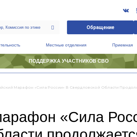
Обращение
тельность
Местные отделения
Приемная
ПОДДЕРЖКА УЧАСТНИКОВ СВО
ственной приемной Председателя Партии
Президиум регионального политического совета
йский Марафон «Сила России» В Свердловской Области Продол
марафон «Сила Рос
бласти продолжаетс