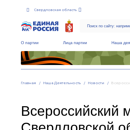
Свердловская область
О партии
Лица партии
Наша дея
Местные общественные приемные Партии
Руководитель Региональной обще
Народная программа «Единой России»
Главная
Наша Деятельность
Новости
Всеросси
Всероссийский 
Свердловской о