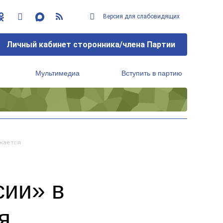
Версия для слабовидящих
Личный кабинет сторонника/члена Партии
Мультимедиа
Вступить в партию
Региональный исполнительный комитет
жается
сии» в
я