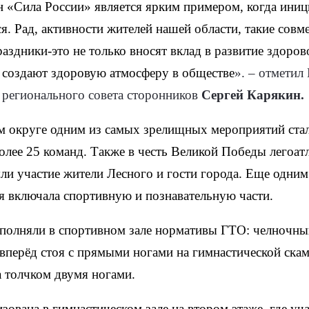
 «Сила России» является ярким примером, когда иниц
. Рад, активности жителей нашей области, такие сов
аздники-это не только вносят вклад в развитие здоров
 и создают здоровую атмосферу в обществе
»
. – отметил
регионального совета сторонников
Сергей Карякин.
м округе одним из самых зрелищных мероприятий стал
лее 25 команд. Также в честь Великой Победы легоатл
яли участие жители Лесного и гости города. Еще одни
я включала спортивную и познавательную части.
полняли в спортивном зале нормативы ГТО: челночны
вперёд стоя с прямыми ногами на гимнастической скам
а толчком двумя ногами.
зована в гимнастическом зале на втором этаже, где уч