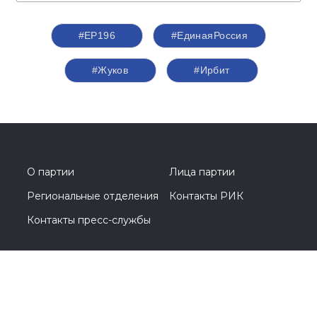
#ЕР196
#‎ЕдинаяРоссия
#Жуков
#Ирбит
О партии
Лица партии
Региональные отделения
Контакты РИК
Контакты пресс-службы
Общественная приемная
+7 (495) 788-44-93
Москва, Кутузовский проспект, д. 39