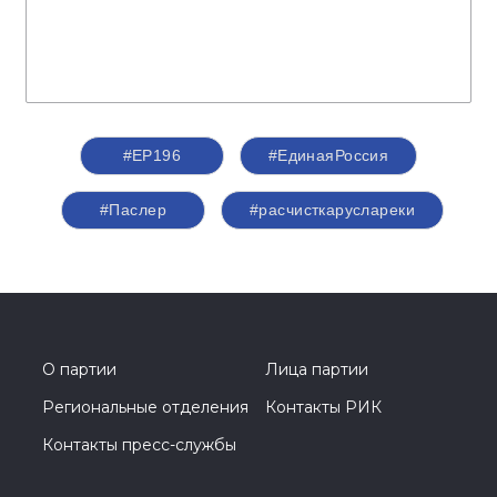
#ЕР196
#ЕдинаяРоссия
#Паслер
#расчисткаруслареки
О партии
Лица партии
Региональные отделения
Контакты РИК
Контакты пресс-службы