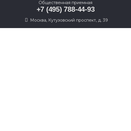
Общественная приемная
+7 (495) 788-44-93
Москва, Кутузовский проспект, д. 39
© 2005-2026, Партия «Единая Россия». Все права защищены.
При полном или частичном использовании материалов
ссылка на ресурс обязательна.
Пользовательское соглашение
Политика конфиденциальности
Политика в отношении обработки персональных данных
Согласие на обработку персональных данных
Сделано в Extyl