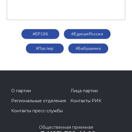
#ЕР196
#ЕдинаяРоссия
#Паслер
#Бабушкина
О партии
Лица партии
Региональные отделения
Контакты РИК
Контакты пресс-службы
Общественная приемная