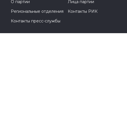
О партии
Лица партии
Региональные отделения
Контакты РИК
Контакты пресс-службы
Общественная приемная
+7 (495) 788-44-93
Москва, Кутузовский проспект, д. 39
© 2005-2026, Партия «Единая Россия». Все права защищены.
При полном или частичном использовании материалов
ссылка на ресурс обязательна.