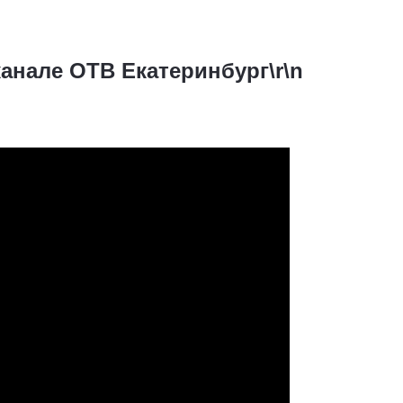
анале ОТВ Екатеринбург\r\n