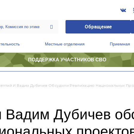
Обращение
тельность
Местные отделения
Приемная
ПОДДЕРЖКА УЧАСТНИКОВ СВО
ственной приемной Председателя Партии
Президиум регионального политического совета
ептий И Вадим Дубичев Обсудили Реализацию Национальных Про
и Вадим Дубичев об
иональных проектов