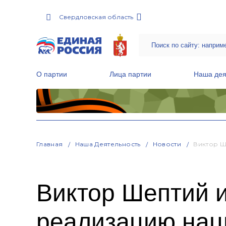
Свердловская область
О партии
Лица партии
Наша дея
Местные общественные приемные Партии
Руководитель Региональной обще
Народная программа «Единой России»
Главная
Наша Деятельность
Новости
Виктор Ш
Виктор Шептий 
реализацию нац