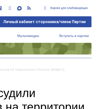
Версия для слабовидящих
Личный кабинет сторонника/члена Партии
Мультимедиа
Вступить в партию
Региональный исполнительный комитет
ектов На Территории Области (ВИДЕО)
судили
 на территории