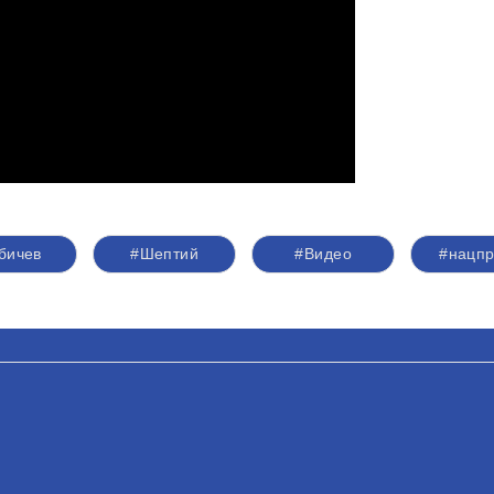
бичев
#Шептий
#Видео
#нацпр