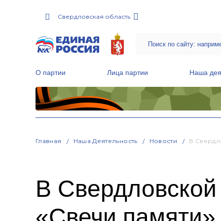
Свердловская область
О партии
Лица партии
Наша дея
Местные общественные приемные Партии
Руководитель Региональной обще
Народная программа «Единой России»
Главная
Наша Деятельность
Новости
В Свердл
В Свердловской
«Свечи памяти»