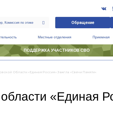
Обращение
тельность
Местные отделения
Приемная
ПОДДЕРЖКА УЧАСТНИКОВ СВО
ственной приемной Председателя Партии
Президиум регионального политического совета
овской Области «Единая Россия» Зажгла «Свечи Памяти»
 области «Единая Р