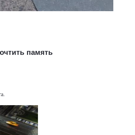
почтить память
а.