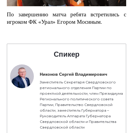
По завершению матча ребята встретились с
игроком ФК «Урал» Егором Мосиным.
Спикер
Никонов Сергей Владимирович
Заместитель Секретаря Свердловского
регионального отделения Партии по
проектной деятельности, член Президиума
Регионального политического совета
Партии, Правительство Свердловской
области, заместитель Губернатора –
Руководитель Аппарата Губернатора
Свердловской области и Правительства
Свердловской области