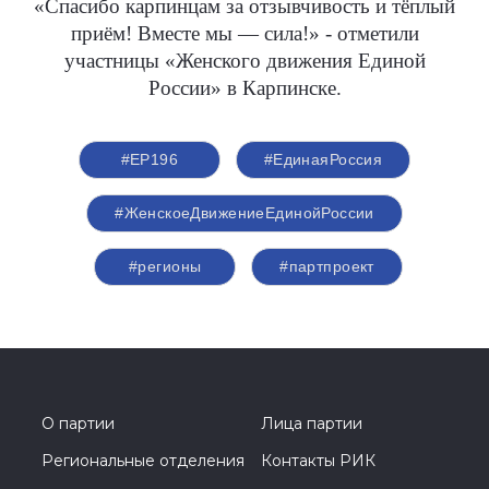
«Спасибо карпинцам за отзывчивость и тёплый
приём! Вместе мы — сила!» - отметили
участницы «Женского движения Единой
России» в Карпинске.
#ЕР196
#‎ЕдинаяРоссия
#ЖенскоеДвижениеЕдинойРоссии
#регионы
#партпроект
О партии
Лица партии
Региональные отделения
Контакты РИК