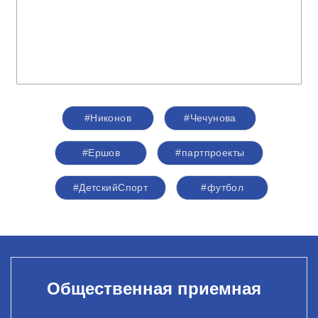
#Никонов
#Чечунова
#Ершов
#партпроекты
#ДетскийСпорт
#футбол
Общественная приемная