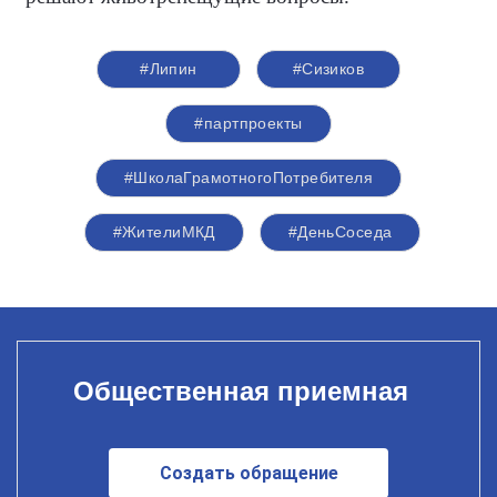
#Липин
#Сизиков
#партпроекты
#ШколаГрамотногоПотребителя
#ЖителиМКД
#ДеньСоседа
Общественная приемная
Создать обращение