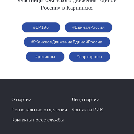
участницы «Женского движения Единой
России» в Карпинске.
#ЕР196
#‎ЕдинаяРоссия
#ЖенскоеДвижениеЕдинойРоссии
#регионы
#партпроект
О партии
Лица партии
Региональные отделения
Контакты РИК
Контакты пресс-службы